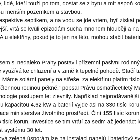
, lidé, kteří touží po tom, dostat se z bytu a mít aspoň k
ou menším pozemkem a stavbou.
espektive septikem, a na vodu se jde vrtem, byť získat p
jší, vrtá se kvůli epizodám sucha mnohem hlouběji a na r
. A u elektřiny, pokud je to jen na léto, mohou stačit bate
 jsem si nedaleko Prahy postavil přízemní pasivní rodinn
 využívá ke chlazení a v zimě k tepelné pohodě. Stačí ta
. Máme solární panely na střeše, za elektřinu platím tisí
řčlennou rodinou pěkné,“ popsal Právu osmatřicetiletý Ma
ologie postupem let zlevnily. Například nejprodávanější 
u kapacitou 4,62 kW a baterií vyjde asi na 330 tisíc koru
ace ministerstva životního prostředí. Činí 155 tisíc korun
tisíc korun. Investice se tím vrátí za sedm až jedenáct l
st systému 30 let.
á zelená úsporám lze na instalaci panelů i bateriový sy