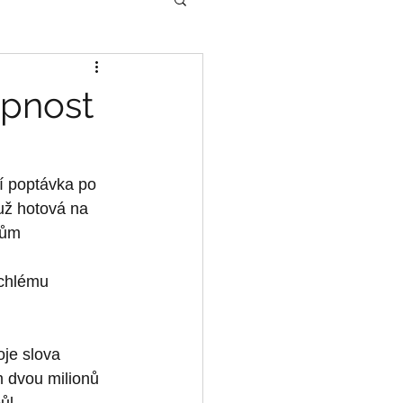
upnost
í poptávka po 
už hotová na 
mům 
ychlému 
oje slova 
 dvou milionů 