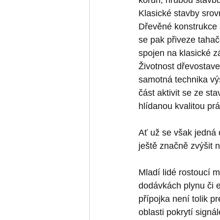
korun, hrubou stavbu 
Klasické stavby srovn
Dřevěné konstrukce 
se pak přiveze taha
spojen na klasické 
Životnost dřevostaveb
samotná technika vý
část aktivit se ze st
hlídanou kvalitou pr
Ať už se však jedná 
ještě značně zvýšit 
Mladí lidé rostoucí 
dodávkách plynu či el
přípojka není tolik pr
oblasti pokrytí signá