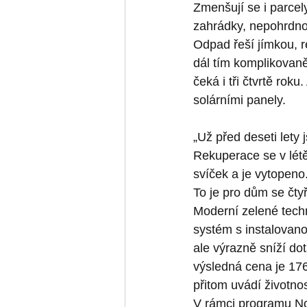
Zmenšují se i parcely
zahrádky, nepohrdn
Odpad řeší jímkou, r
dál tím komplikovaně
čeká i tři čtvrtě roku
solárními panely.
„Už před deseti lety
Rekuperace se v létě
svíček a je vytopeno
To je pro dům se čty
Moderní zelené techn
systém s instalovano
ale výrazně sníží dot
výsledná cena je 176 
přitom uvádí životno
V rámci programu Nov