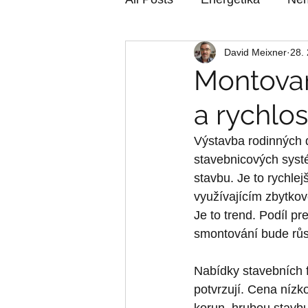
David Meixner
28.
Montovan
a rychlos
Výstavba rodinných d
stavebnicových syst
stavbu. Je to rychlej
využívajícím zbytkov
Je to trend. Podíl p
smontování bude růs
Nabídky stavebních fi
potvrzují. Cena nízk