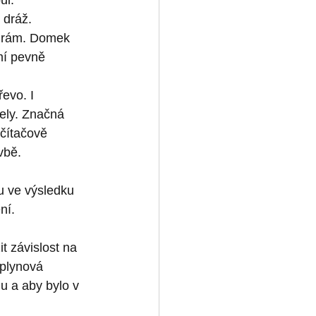
ůl. 
 dráž.
ý rám. Domek 
mí pevně 
evo. I 
ely. Značná 
očítačově 
vbě.
u ve výsledku 
ní.
t závislost na 
 plynová 
nu a aby bylo v 