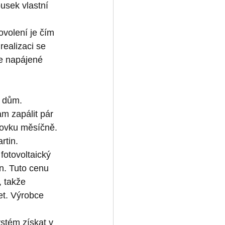
ousek vlastní 
ovolení je čím 
ealizaci se 
rie napájené 
ý dům. 
m zapálit pár 
covku měsíčně. 
rtin.
fotovoltaický 
n. Tuto cenu 
, takže 
et. Výrobce 
stém získat v 