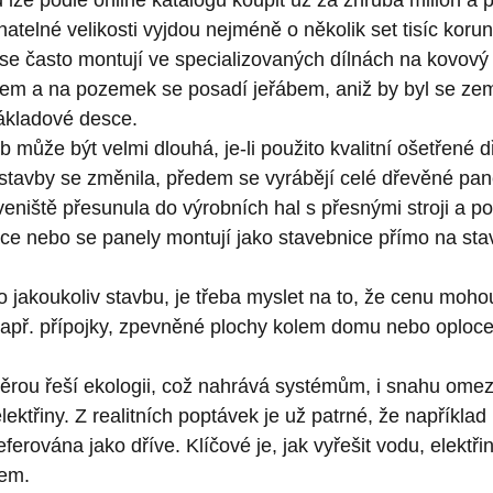
lze podle online katalogů koupit už za zhruba milion a p
atelné velikosti vyjdou nejméně o několik set tisíc korun
se často montují ve specializovaných dílnách na kovov
čem a na pozemek se posadí jeřábem, aniž by byl se ze
základové desce.
 může být velmi dlouhá, je-li použito kvalitní ošetřené dř
stavby se změnila, předem se vyrábějí celé dřevěné pan
aveniště přesunula do výrobních hal s přesnými stroji a p
áce nebo se panely montují jako stavebnice přímo na sta
o jakoukoliv stavbu, je třeba myslet na to, že cenu moho
např. přípojky, zpevněné plochy kolem domu nebo oploce
měrou řeší ekologii, což nahrává systémům, i snahu omezi
ektřiny. Z realitních poptávek je už patrné, že například
eferována jako dříve. Klíčové je, jak vyřešit vodu, elektři
lem.