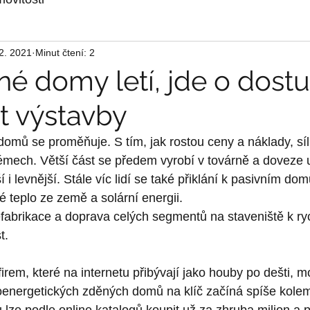
 2. 2021
Minut čtení: 2
é domy letí, jde o dost
t výstavby
omů se proměňuje. S tím, jak rostou ceny a náklady, síl
émech. Větší část se předem vyrobí v továrně a doveze 
ší i levnější. Stále víc lidí se také přiklání k pasivním do
é teplo ze země a solární energii.
refabrikace a doprava celých segmentů na staveniště k r
t.
rem, které na internetu přibývají jako houby po dešti, m
oenergetických zděných domů na klíč začíná spíše kolem